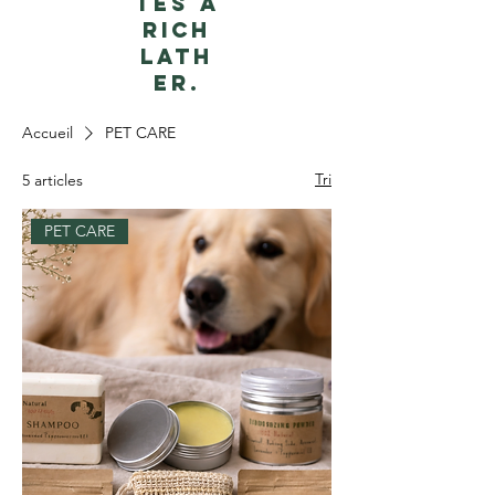
tes a
rich
lath
er.
Accueil
PET CARE
Tri
5 articles
PET CARE