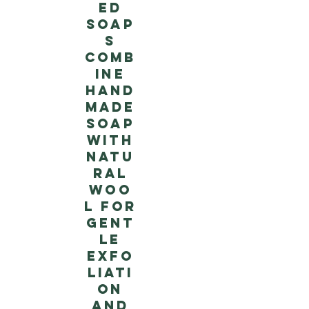
ed
soap
s
comb
ine
hand
made
soap
with
natu
ral
woo
l for
gent
le
exfo
liati
on
and