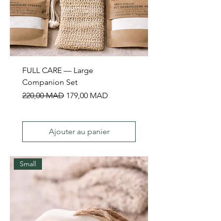
FULL CARE — Large
Companion Set
Prix original
Prix promotionnel
220,00 MAD
179,00 MAD
Ajouter au panier
Small