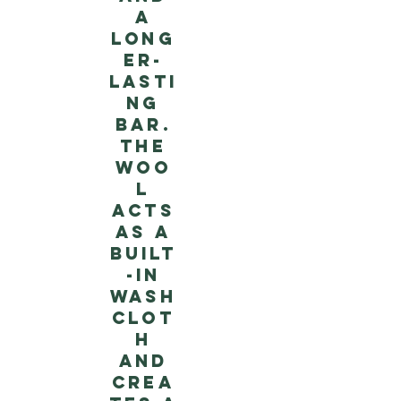
a
long
er-
lasti
ng
bar.
The
woo
l
acts
as a
built
-in
wash
clot
h
and
crea